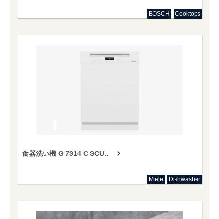
BOSCH
Cooktops
食器洗い機 G 7314 C SCU...
Miele
Dishwasher