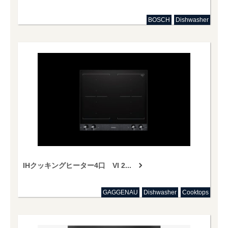
BOSCH
Dishwasher
IHクッキングヒーター4口 VI 2...
GAGGENAU
Dishwasher
Cooktops