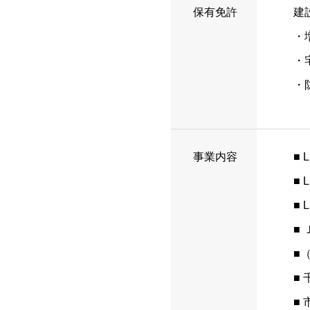
保有免許
建
・
・
・
事業内容
■
■
■
■
■
■
■